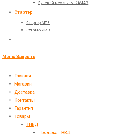
Рулевой механизм КАМАЗ
Стартер
Стартер МТЗ
Стартер ЯМЗ
Переключить
поиск
Меню
Закрыть
по
веб-
Главная
Магазин
сайту
Доставка
Контакты
Гарантия
Товары
ТНВД
Продажа ТНВД