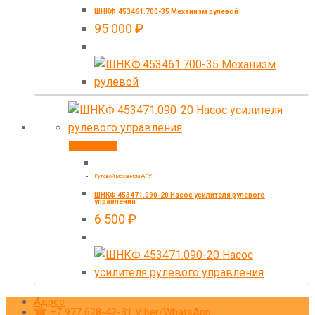
ШНКФ.453461.700-35 Механизм рулевой
95 000
₽
В корзину
Рулевой механизм АГУ
ШНКФ 453471.090-20 Насос усилителя рулевого
управления
6 500
₽
Адрес
☎ +7 977 628-42-31 Viber/WhatsApp