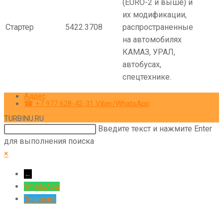
(EURO-2 и выше) и
их модификации,
Стартер
5422.3708
распространенные
на автомобилях
КАМАЗ, УРАЛ,
автобусах,
спецтехнике.
Адрес
☎ +7 977 628-42-31 Viber/WhatsApp
TURBINU.RU
Поиск
Введите текст и нажмите Enter
на
для выполнения поиска
сайте
×
←
WhatsApp
Telegram