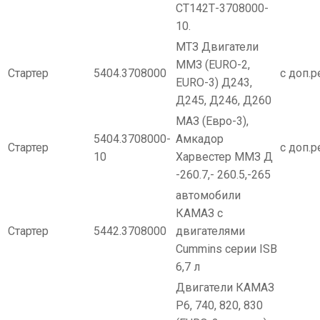
СТ142Т-3708000-
10.
МТЗ Двигатели
ММЗ (EURO-2,
Стартер
5404.3708000
с доп.р
EURO-3) Д243,
Д245, Д246, Д260
МАЗ (Евро-3),
5404.3708000-
Амкадор
Стартер
с доп.р
10
Харвестер ММЗ Д
-260.7,- 260.5,-265
автомобили
КАМАЗ с
Стартер
5442.3708000
двигателями
Cummins серии ISB
6,7 л
Двигатели КАМАЗ
Р6, 740, 820, 830