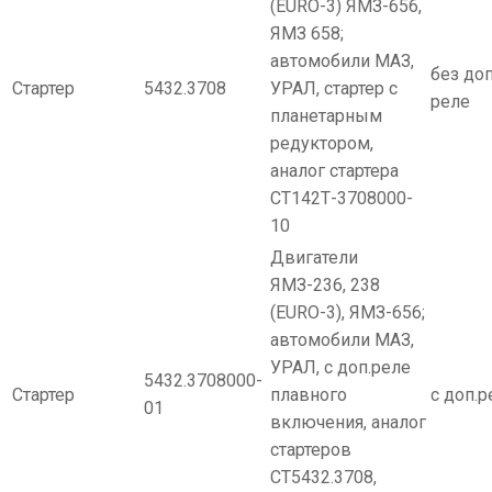
(EURO-3) ЯМЗ-656,
ЯМЗ 658;
автомобили МАЗ,
без доп
Стартер
5432.3708
УРАЛ, стартер с
реле
планетарным
редуктором,
аналог стартера
СТ142Т-3708000-
10
Двигатели
ЯМЗ-236, 238
(EURO-3), ЯМЗ-656;
автомобили МАЗ,
УРАЛ, с доп.реле
5432.3708000-
Стартер
плавного
с доп.р
01
включения, аналог
стартеров
СТ5432.3708,