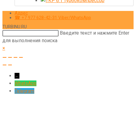
Адрес
☎ +7 977 628-42-31 Viber/WhatsApp
TURBINU.RU
Поиск
Введите текст и нажмите Enter
на
для выполнения поиска
сайте
×
←
WhatsApp
Telegram