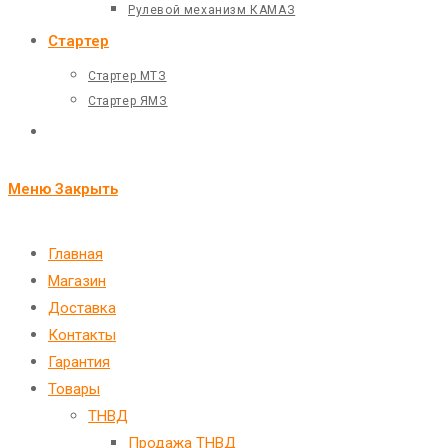
Рулевой механизм КАМАЗ
Стартер
Стартер МТЗ
Стартер ЯМЗ
Переключить
поиск
Меню
Закрыть
по
веб-
Главная
Магазин
сайту
Доставка
Контакты
Гарантия
Товары
ТНВД
Продажа ТНВД