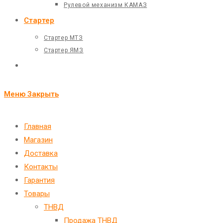
Рулевой механизм КАМАЗ
Стартер
Стартер МТЗ
Стартер ЯМЗ
Переключить
поиск
Меню
Закрыть
по
веб-
Главная
Магазин
сайту
Доставка
Контакты
Гарантия
Товары
ТНВД
Продажа ТНВД