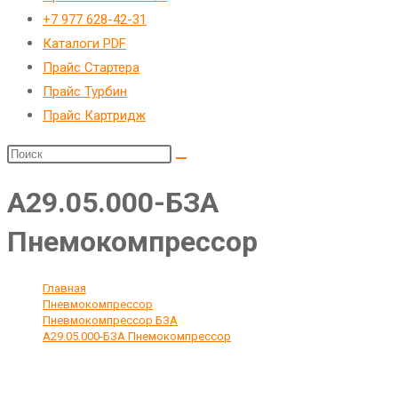
веб-
+7 977 628-42-31
сайту
Каталоги PDF
Прайс Стартера
Прайс Турбин
Прайс Картридж
А29.05.000-БЗА
Пнемокомпрессор
Главная
>
Пневмокомпрессор
>
Пневмокомпрессор БЗА
>
А29.05.000-БЗА Пнемокомпрессор