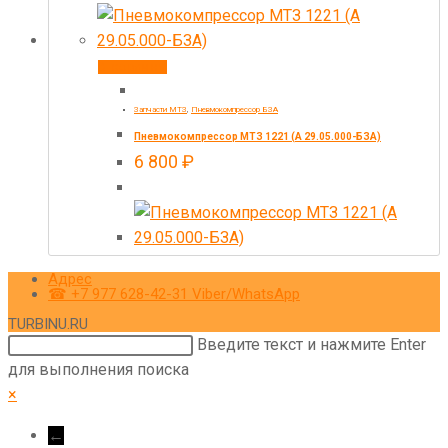
В корзину
Запчасти МТЗ
,
Пневмокомпрессор БЗА
Пневмокомпрессор МТЗ 1221 (А 29.05.000-БЗА)
6 800
₽
Адрес
☎ +7 977 628-42-31 Viber/WhatsApp
TURBINU.RU
Поиск
Введите текст и нажмите Enter
на
для выполнения поиска
сайте
×
←