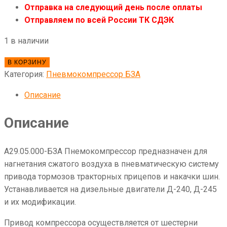
Отправка на следующий день после оплаты
Отправляем по всей России ТК СДЭК
1 в наличии
Количество
В КОРЗИНУ
товара
Категория:
Пневмокомпрессор БЗА
А29.05.000-
Описание
БЗА
Пнемокомпрессор
Описание
А29.05.000-БЗА Пнемокомпрессор предназначен для
нагнетания сжатого воздуха в пневматическую систему
привода тормозов тракторных прицепов и накачки шин.
Устанавливается на дизельные двигатели Д-240, Д-245
и их модификации.
Привод компрессора осуществляется от шестерни