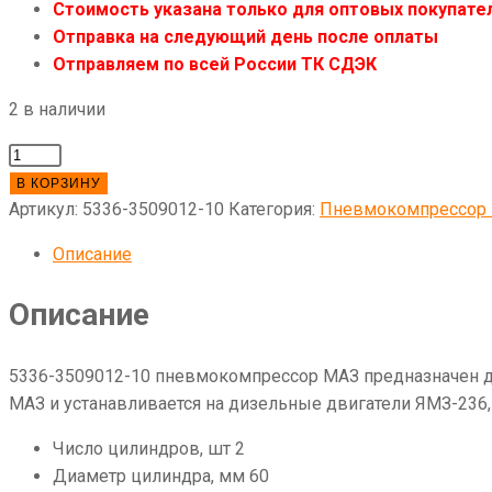
Стоимость указана только для оптовых покупател
Отправка на следующий день после оплаты
Отправляем по всей России ТК СДЭК
2 в наличии
Количество
товара
В КОРЗИНУ
5336-
Артикул:
5336-3509012-10
Категория:
Пневмокомпрессор
3509012-
Описание
10
Пневмокомпрессор
Описание
5336-3509012-10 пневмокомпрессор МАЗ предназначен д
МАЗ и устанавливается на дизельные двигатели ЯМЗ-236,
Число цилиндров, шт 2
Диаметр цилиндра, мм 60