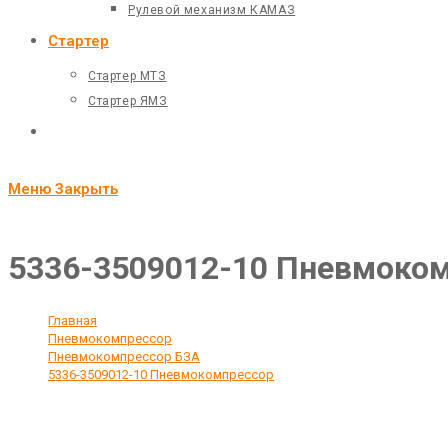
Рулевой механизм КАМАЗ
Стартер
Стартер МТЗ
Стартер ЯМЗ
Переключить
поиск
Меню
Закрыть
по
веб-
5336-3509012-10 Пневмоко
сайту
Главная
>
Пневмокомпрессор
>
Пневмокомпрессор БЗА
>
5336-3509012-10 Пневмокомпрессор