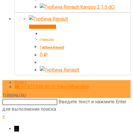
Купить товар
Турбина Рено
Турбина Renault
0
₽
Адрес
☎ +7 977 628-42-31 Viber/WhatsApp
TURBINU.RU
Поиск
Введите текст и нажмите Enter
на
для выполнения поиска
сайте
×
←