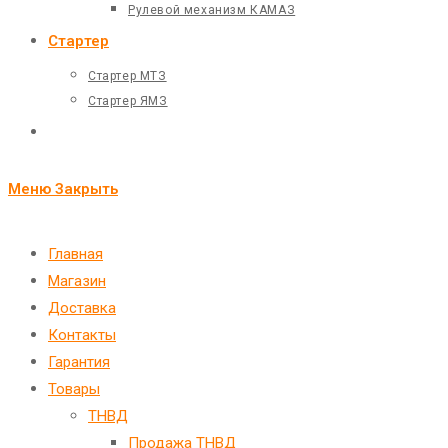
Рулевой механизм КАМАЗ
Стартер
Стартер МТЗ
Стартер ЯМЗ
Переключить
поиск
Меню
Закрыть
по
веб-
Главная
Магазин
сайту
Доставка
Контакты
Гарантия
Товары
ТНВД
Продажа ТНВД