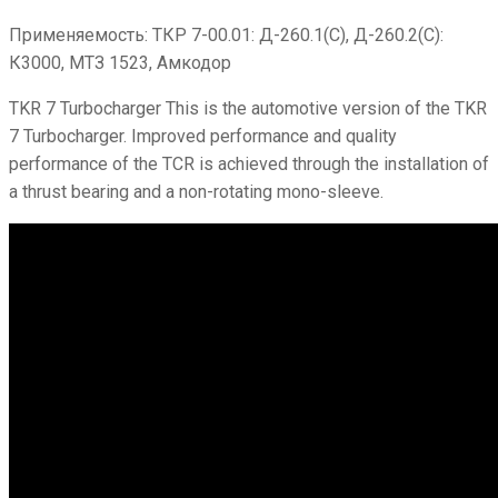
Применяемость: ТКР 7-00.01: Д-260.1(С), Д-260.2(С):
К3000, МТЗ 1523, Амкодор
TKR 7 Turbocharger This is the automotive version of the TKR
7 Turbocharger. Improved performance and quality
performance of the TCR is achieved through the installation of
a thrust bearing and a non-rotating mono-sleeve.