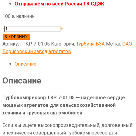
Отправляем по всей России ТК СДЭК
100 в наличии
Количество
-
+
товара
В КОРЗИНУ
ТКР
Артикул:
ТКР 7-01.05
Категория:
Турбина БЗА
Метка:
ОАО
7-
Борисовский завод агрегатов
01.05
Описание
Турбокомпрессор
Описание
Турбокомпрессор ТКР 7-01.05 — надёжное сердце
мощных агрегатов для сельскохозяйственной
техники и грузовых автомобилей
Если вы ищете высокопроизводительный, долговечный
и технически совершенный турбокомпрессор для