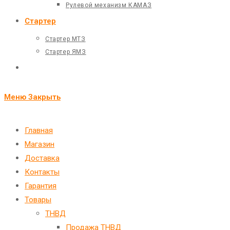
Рулевой механизм КАМАЗ
Стартер
Стартер МТЗ
Стартер ЯМЗ
Переключить
поиск
Меню
Закрыть
по
веб-
Главная
Магазин
сайту
Доставка
Контакты
Гарантия
Товары
ТНВД
Продажа ТНВД