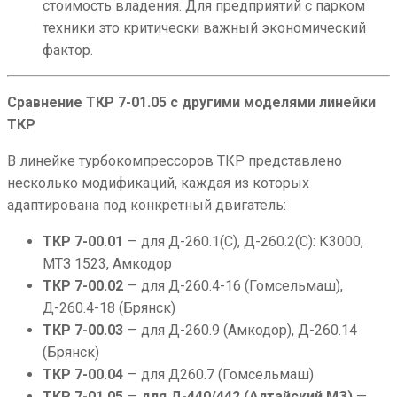
стоимость владения. Для предприятий с парком
техники это критически важный экономический
фактор.
Сравнение ТКР 7-01.05 с другими моделями линейки
ТКР
В линейке турбокомпрессоров ТКР представлено
несколько модификаций, каждая из которых
адаптирована под конкретный двигатель:
ТКР 7-00.01
— для Д-260.1(С), Д-260.2(С): К3000,
МТЗ 1523, Амкодор
ТКР 7-00.02
— для Д-260.4-16 (Гомсельмаш),
Д-260.4-18 (Брянск)
ТКР 7-00.03
— для Д-260.9 (Амкодор), Д-260.14
(Брянск)
ТКР 7-00.04
— для Д260.7 (Гомсельмаш)
ТКР 7-01.05
—
для Д-440/442 (Алтайский МЗ)
—