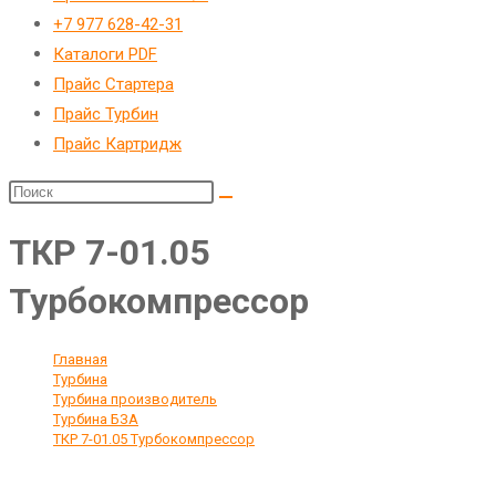
веб-
+7 977 628-42-31
сайту
Каталоги PDF
Прайс Стартера
Прайс Турбин
Прайс Картридж
ТКР 7-01.05
Турбокомпрессор
Главная
>
Турбина
>
Турбина производитель
>
Турбина БЗА
>
ТКР 7-01.05 Турбокомпрессор