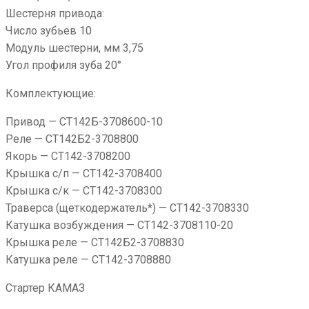
Шестерня привода:
Число зубьев 10
Модуль шестерни, мм 3,75
Угол профиля зуба 20°
Комплектующие:
Привод — СТ142Б-3708600-10
Реле — СТ142Б2-3708800
Якорь — СТ142-3708200
Крышка с/п — СТ142-3708400
Крышка с/к — СТ142-3708300
Траверса (щеткодержатель*) — СТ142-3708330
Катушка возбуждения — СТ142-3708110-20
Крышка реле — СТ142Б2-3708830
Катушка реле — СТ142-3708880
Стартер КАМАЗ