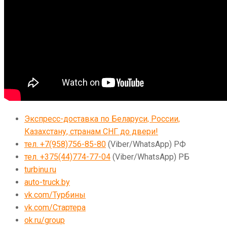
Экспресс-доставка по Беларуси, России,
Казахстану, странам СНГ до двери!
тел. +7(958)756-85-80
(Viber/WhatsApp) РФ
тел. +375(44)774-77-04
(Viber/WhatsApp) РБ
turbinu.ru
auto-truck.by
vk.com/Турбины
vk.com/Стартера
ok.ru/group