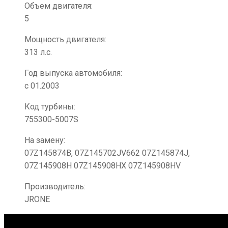
Объем двигателя:
5
Мощность двигателя:
313 л.с.
Год выпуска автомобиля:
с 01.2003
Код турбины:
755300-5007S
На замену:
07Z145874B, 07Z145702JV662 07Z145874J,
07Z145908H 07Z145908HX 07Z145908HV
Производитель:
JRONE