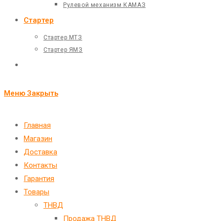
Рулевой механизм КАМАЗ
Стартер
Стартер МТЗ
Стартер ЯМЗ
Переключить
поиск
Меню
Закрыть
по
веб-
Главная
Магазин
сайту
Доставка
Контакты
Гарантия
Товары
ТНВД
Продажа ТНВД