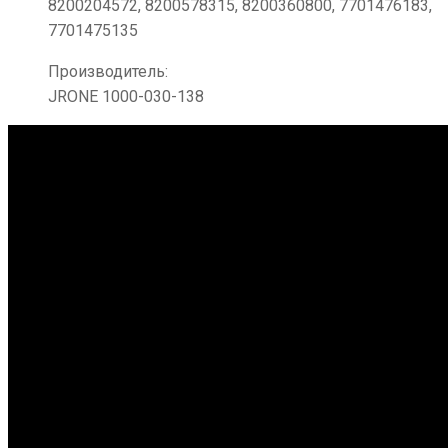
8200204572, 8200578315, 8200360800, 7701476183,
7701475135
Производитель:
JRONE 1000-030-138