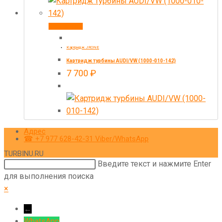
В корзину
Картридж JRONE
Картридж турбины AUDI/VW (1000-010-142)
7 700
₽
Адрес
☎ +7 977 628-42-31 Viber/WhatsApp
TURBINU.RU
Поиск
Введите текст и нажмите Enter
на
для выполнения поиска
сайте
×
←
WhatsApp