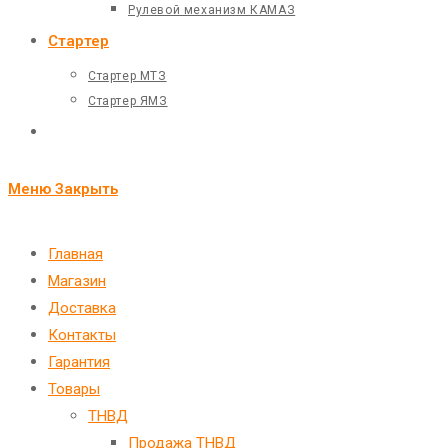
Рулевой механизм КАМАЗ
Стартер
Стартер МТЗ
Стартер ЯМЗ
Переключить
поиск
Меню
Закрыть
по
веб-
Главная
Магазин
сайту
Доставка
Контакты
Гарантия
Товары
ТНВД
Продажа ТНВД