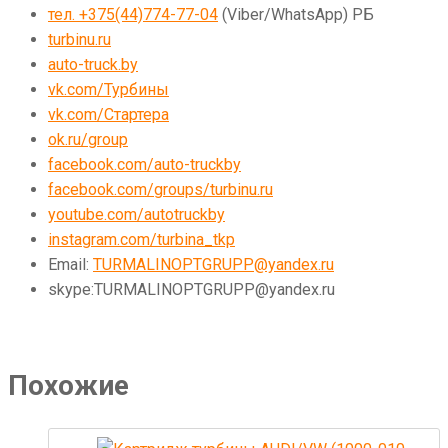
тел. +375(44)774-77-04
(Viber/WhatsApp) РБ
turbinu.ru
auto-truck.by
vk.com/Турбины
vk.com/Стартера
ok.ru/group
facebook.com/auto-truckby
facebook.com/groups/turbinu.ru
youtube.com/autotruckby
instagram.com/turbina_tkp
Email:
TURMALINOPTGRUPP@yandex.ru
skype:TURMALINOPTGRUPP@yandex.ru
Похожие