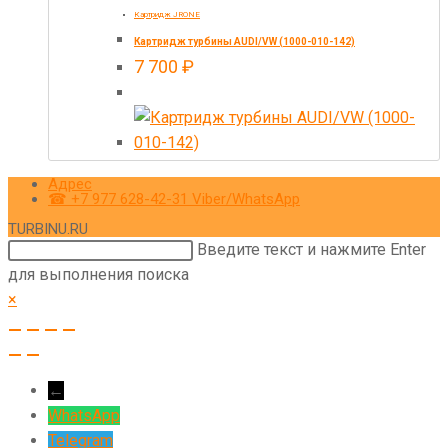
Картридж JRONE
Картридж турбины AUDI/VW (1000-010-142)
7 700
₽
Адрес
☎ +7 977 628-42-31 Viber/WhatsApp
TURBINU.RU
Поиск
Введите текст и нажмите Enter
на
для выполнения поиска
сайте
×
←
WhatsApp
Telegram