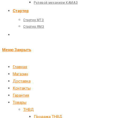
Рулевой механизм КАМАЗ
Стартер
Стартер МТЗ
Стартер ЯМЗ
Переключить
поиск
Меню
Закрыть
по
веб-
Главная
Магазин
сайту
Доставка
Контакты
Гарантия
Товары
ТНВД
Продажа ТНВД