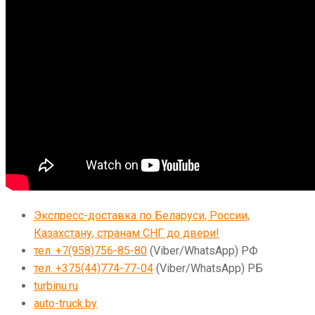
Экспресс-доставка по Беларуси, России,
Казахстану, странам СНГ до двери!
тел. +7(958)756-85-80
(Viber/WhatsApp) РФ
тел. +375(44)774-77-04
(Viber/WhatsApp) РБ
turbinu.ru
auto-truck.by