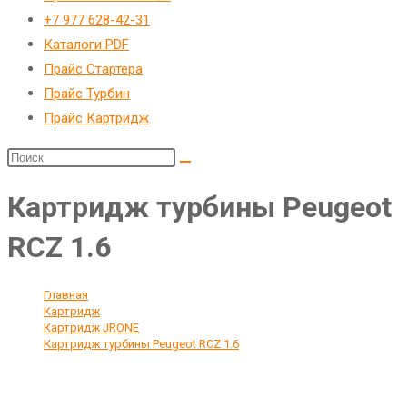
веб-
+7 977 628-42-31
сайту
Каталоги PDF
Прайс Стартера
Прайс Турбин
Прайс Картридж
Картридж турбины Peugeot
RCZ 1.6
Главная
>
Картридж
>
Картридж JRONE
>
Картридж турбины Peugeot RCZ 1.6