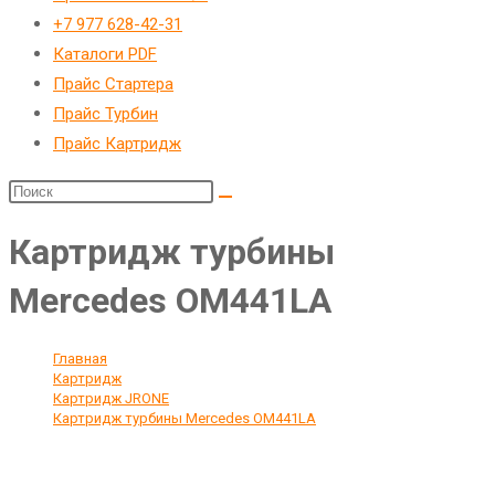
веб-
+7 977 628-42-31
сайту
Каталоги PDF
Прайс Стартера
Прайс Турбин
Прайс Картридж
Картридж турбины
Mercedes OM441LA
Главная
>
Картридж
>
Картридж JRONE
>
Картридж турбины Mercedes OM441LA