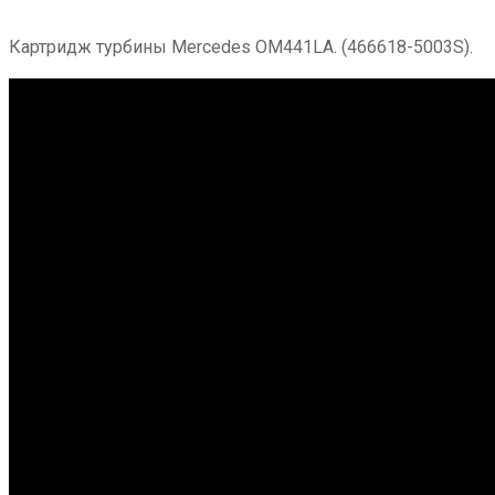
Картридж турбины Mercedes OM441LA. (466618-5003S).