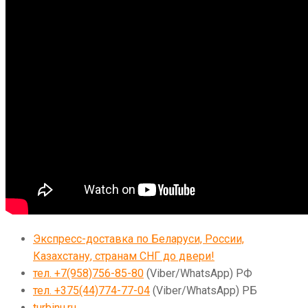
Экспресс-доставка по Беларуси, России,
Казахстану, странам СНГ до двери!
тел. +7(958)756-85-80
(Viber/WhatsApp) РФ
тел. +375(44)774-77-04
(Viber/WhatsApp) РБ
turbinu.ru