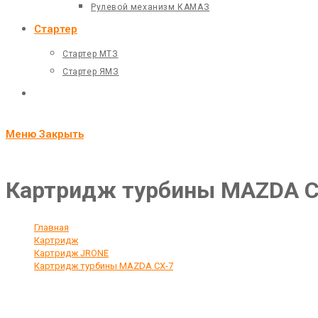
Рулевой механизм КАМАЗ
Стартер
Стартер МТЗ
Стартер ЯМЗ
Переключить
поиск
Меню
Закрыть
по
веб-
Картридж турбины MAZDA C
сайту
Главная
>
Картридж
>
Картридж JRONE
>
Картридж турбины MAZDA CX-7