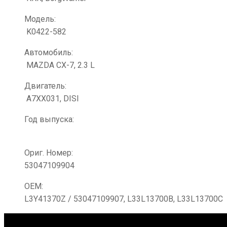
Модель:
K0422-582
Автомобиль:
MAZDA CX-7, 2.3 L
Двигатель:
A7XX031, DISI
Год выпуска:
Ориг. Номер:
53047109904
ОЕМ:
L3Y41370Z / 53047109907, L33L13700B, L33L13700C