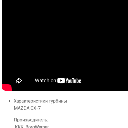
Характеристики турбины
MAZDA CX-7
Производитель:
KKK, BorgWarner