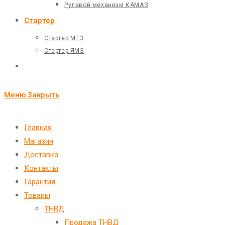
Рулевой механизм КАМАЗ
Стартер
Стартер МТЗ
Стартер ЯМЗ
Переключить
поиск
Меню
Закрыть
по
веб-
Главная
Магазин
сайту
Доставка
Контакты
Гарантия
Товары
ТНВД
Продажа ТНВД