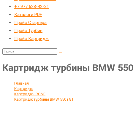
веб-
+7 977 628-42-31
сайту
Каталоги PDF
Прайс Стартера
Прайс Турбин
Прайс Картридж
Картридж турбины BMW 550 
Главная
>
Картридж
>
Картридж JRONE
>
Картридж турбины BMW 550 i GT