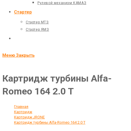
Рулевой механизм КАМАЗ
Стартер
Стартер МТЗ
Стартер ЯМЗ
Переключить
поиск
Меню
Закрыть
по
веб-
Картридж турбины Alfa-
сайту
Romeo 164 2.0 T
Главная
>
Картридж
>
Картридж JRONE
>
Картридж турбины Alfa-Romeo 164 2.0 T