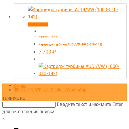
В корзину
Картридж JRONE
Картридж турбины AUDI/VW (1000-010-142)
7 700
₽
Адрес
☎ +7 977 628-42-31 Viber/WhatsApp
TURBINU.RU
Поиск
Введите текст и нажмите Enter
на
для выполнения поиска
сайте
×