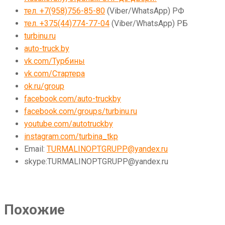
тел. +7(958)756-85-80
(Viber/WhatsApp) РФ
тел. +375(44)774-77-04
(Viber/WhatsApp) РБ
turbinu.ru
auto-truck.by
vk.com/Турбины
vk.com/Стартера
ok.ru/group
facebook.com/auto-truckby
facebook.com/groups/turbinu.ru
youtube.com/autotruckby
instagram.com/turbina_tkp
Email:
TURMALINOPTGRUPP@yandex.ru
skype:TURMALINOPTGRUPP@yandex.ru
Похожие