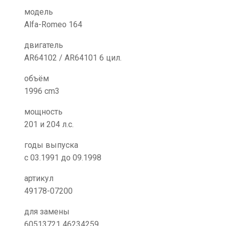
модель
Alfa-Romeo 164
двигатель
AR64102 / AR64101 6 цил.
объём
1996 cm3
мощность
201 и 204 л.с.
годы выпуска
с 03.1991 до 09.1998
артикул
49178-07200
для замены
60513721 46234259