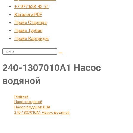
веб-
+7 977 628-42-31
сайту
Каталоги PDF
Прайс Стартера
Прайс Турбин
Прайс Картридж
240-1307010А1 Насос
водяной
Главная
>
Насос водяной
>
Насос водяной БЗА
>
240-1307010А1 Насос водяной