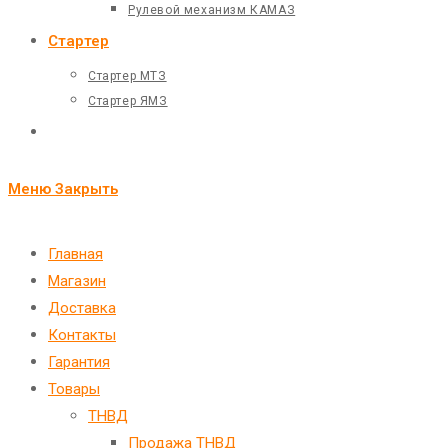
Рулевой механизм КАМАЗ
Стартер
Стартер МТЗ
Стартер ЯМЗ
Переключить
поиск
Меню
Закрыть
по
веб-
Главная
Магазин
сайту
Доставка
Контакты
Гарантия
Товары
ТНВД
Продажа ТНВД