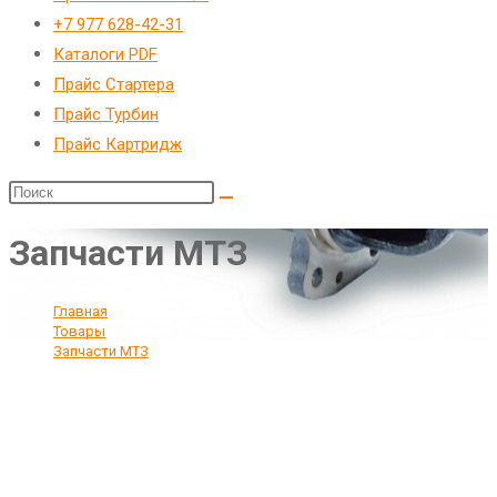
веб-
+7 977 628-42-31
сайту
Каталоги PDF
Прайс Стартера
Прайс Турбин
Прайс Картридж
Запчасти МТЗ
Главная
>
Товары
>
Запчасти МТЗ
>
Страница 5