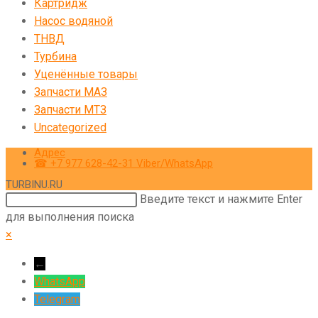
Картридж
Насос водяной
ТНВД
Турбина
Уценённые товары
Запчасти МАЗ
Запчасти МТЗ
Uncategorized
Адрес
☎ +7 977 628-42-31 Viber/WhatsApp
TURBINU.RU
Поиск
Введите текст и нажмите Enter
на
для выполнения поиска
сайте
×
←
WhatsApp
Telegram