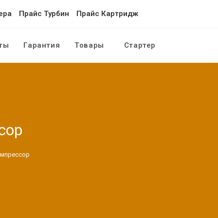
ера
Прайс Турбин
Прайс Картридж
ты
Гарантия
Товары
Стартер
Переключит
поиск
по
веб-
сор
сайту
компрессор