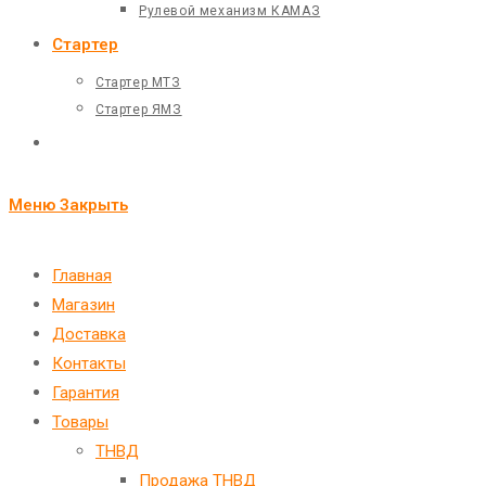
Рулевой механизм КАМАЗ
Стартер
Стартер МТЗ
Стартер ЯМЗ
Переключить
поиск
Меню
Закрыть
по
веб-
Главная
Магазин
сайту
Доставка
Контакты
Гарантия
Товары
ТНВД
Продажа ТНВД