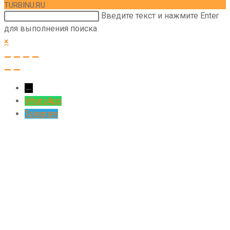
TURBINU.RU
Поиск
Введите текст и нажмите Enter
на
для выполнения поиска
сайте
×
←
WhatsApp
Telegram