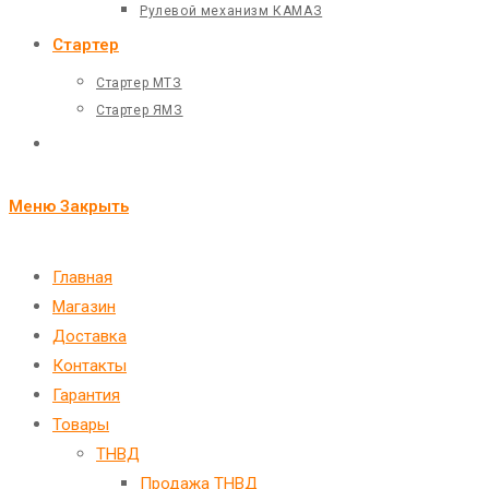
Рулевой механизм КАМАЗ
Стартер
Стартер МТЗ
Стартер ЯМЗ
Переключить
поиск
Меню
Закрыть
по
веб-
Главная
Магазин
сайту
Доставка
Контакты
Гарантия
Товары
ТНВД
Продажа ТНВД