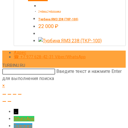
Турбина Турботехника
Турбина ЯМЗ 238 (ТКР-100)
22 000
₽
Адрес
☎ +7 977 628-42-31 Viber/WhatsApp
TURBINU.RU
Поиск
Введите текст и нажмите Enter
на
для выполнения поиска
сайте
×
←
WhatsApp
Telegram