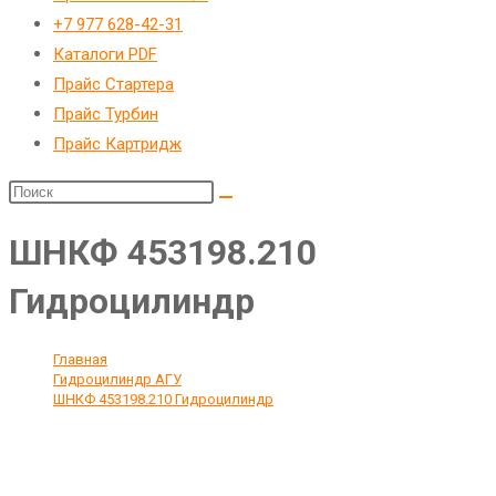
веб-
+7 977 628-42-31
сайту
Каталоги PDF
Прайс Стартера
Прайс Турбин
Прайс Картридж
ШНКФ 453198.210
Гидроцилиндр
Главная
>
Гидроцилиндр АГУ
>
ШНКФ 453198.210 Гидроцилиндр