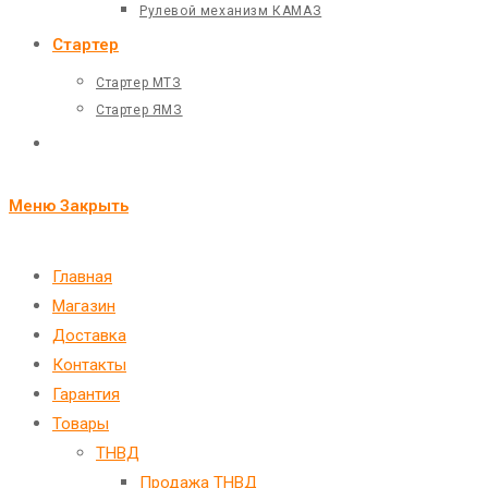
Рулевой механизм КАМАЗ
Стартер
Стартер МТЗ
Стартер ЯМЗ
Переключить
поиск
Меню
Закрыть
по
веб-
Главная
Магазин
сайту
Доставка
Контакты
Гарантия
Товары
ТНВД
Продажа ТНВД