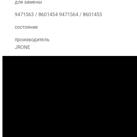
для замены
9471563 / 8601454 9471564 / 8601455
состояние
производитель
JRONE