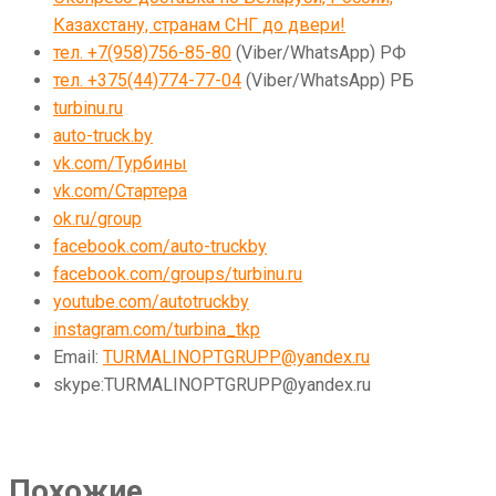
Казахстану, странам СНГ до двери!
тел. +7(958)756-85-80
(Viber/WhatsApp) РФ
тел. +375(44)774-77-04
(Viber/WhatsApp) РБ
turbinu.ru
auto-truck.by
vk.com/Турбины
vk.com/Стартера
ok.ru/group
facebook.com/auto-truckby
facebook.com/groups/turbinu.ru
youtube.com/autotruckby
instagram.com/turbina_tkp
Email:
TURMALINOPTGRUPP@yandex.ru
skype:TURMALINOPTGRUPP@yandex.ru
Похожие