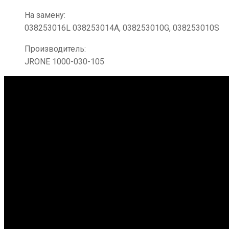
На замену:
038253016L 038253014A, 038253010G, 038253010S
Производитель:
JRONE 1000-030-105