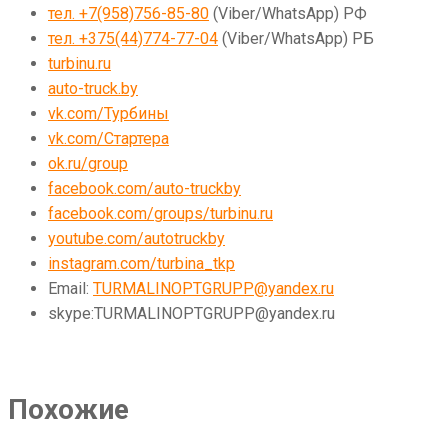
тел. +7(958)756-85-80
(Viber/WhatsApp) РФ
тел. +375(44)774-77-04
(Viber/WhatsApp) РБ
turbinu.ru
auto-truck.by
vk.com/Турбины
vk.com/Стартера
ok.ru/group
facebook.com/auto-truckby
facebook.com/groups/turbinu.ru
youtube.com/autotruckby
instagram.com/turbina_tkp
Email:
TURMALINOPTGRUPP@yandex.ru
skype:TURMALINOPTGRUPP@yandex.ru
Похожие