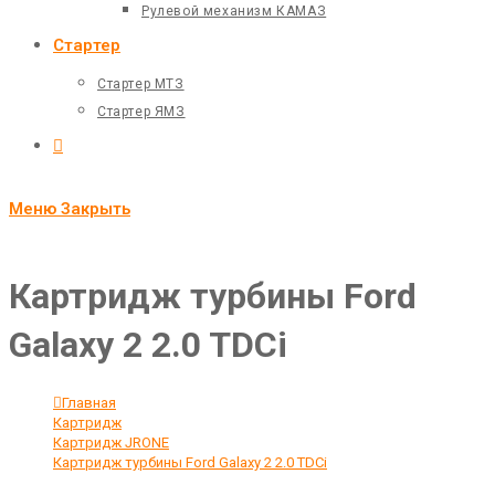
Рулевой механизм КАМАЗ
Стартер
Стартер МТЗ
Стартер ЯМЗ
Переключить
поиск
Меню
Закрыть
по
веб-
Картридж турбины Ford
сайту
Galaxy 2 2.0 TDCi
Главная
>
Картридж
>
Картридж JRONE
>
Картридж турбины Ford Galaxy 2 2.0 TDCi