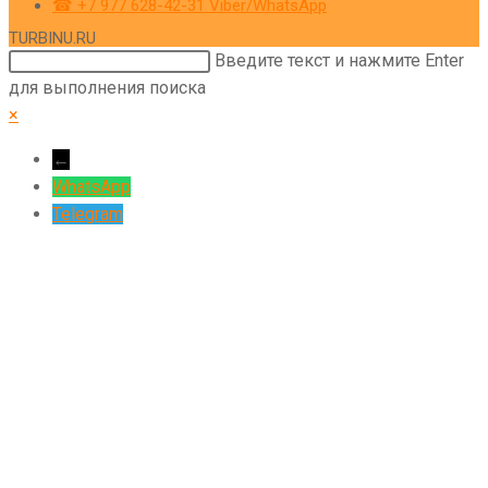
☎ +7 977 628-42-31 Viber/WhatsApp
TURBINU.RU
Поиск
Введите текст и нажмите Enter
на
для выполнения поиска
сайте
×
←
WhatsApp
Telegram