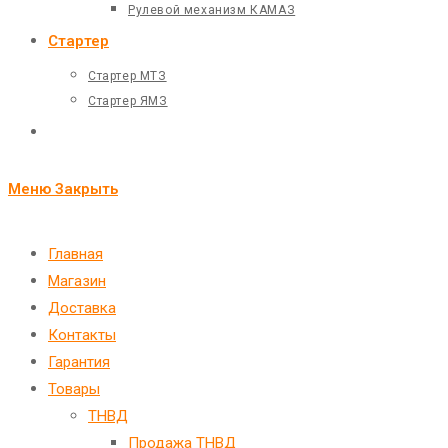
Рулевой механизм КАМАЗ
Стартер
Стартер МТЗ
Стартер ЯМЗ
Переключить
поиск
Меню
Закрыть
по
веб-
Главная
Магазин
сайту
Доставка
Контакты
Гарантия
Товары
ТНВД
Продажа ТНВД