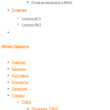
Рулевой механизм КАМАЗ
Стартер
Стартер МТЗ
Стартер ЯМЗ
Переключить
поиск
Меню
Закрыть
по
веб-
Главная
Магазин
сайту
Доставка
Контакты
Гарантия
Товары
ТНВД
Продажа ТНВД